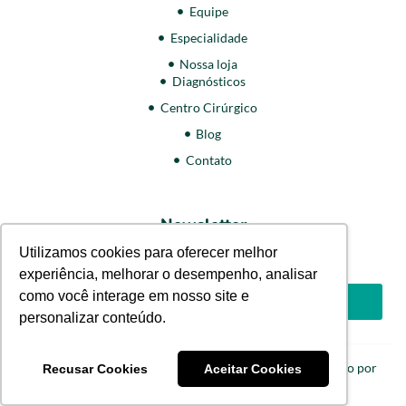
Equipe
Especialidade
Nossa loja
Diagnósticos
Centro Cirúrgico
Blog
Contato
Newsletter
Inscreva-se em nossa newsletter
Utilizamos cookies para oferecer melhor
e receba todas as novidades!
experiência, melhorar o desempenho, analisar
como você interage em nosso site e
personalizar conteúdo.
2025 Vetplus
| Todos os direitos reservados. Desenvolvido por
Recusar Cookies
Aceitar Cookies