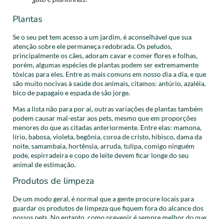
Plantas
Se o seu pet tem acesso a um jardim, é aconselhável que sua
atenção sobre ele permaneça redobrada. Os peludos,
principalmente os cães, adoram cavar e comer flores e folhas,
porém, algumas espécies de plantas podem ser extremamente
tóxicas para eles. Entre as mais comuns em nosso dia a dia, e que
são muito nocivas à saúde dos animais, citamos: antúrio, azaléia,
bico de papagaio e espada de são jorge.
Mas a lista não para por aí, outras variações de plantas também
podem causar mal-estar aos pets, mesmo que em proporções
menores do que as citadas anteriormente. Entre elas: mamona,
lírio, babosa, violeta, begônia, coroa de cristo, hibisco, dama da
noite, samambaia, hortênsia, arruda, tulipa, comigo ninguém
pode, espirradeira e copo de leite devem ficar longe do seu
animal de estimação.
Produtos de limpeza
De um modo geral, é normal que a gente procure locais para
guardar os produtos de limpeza que fiquem fora do alcance dos
nossos pets. No entanto, como prevenir é sempre melhor do que